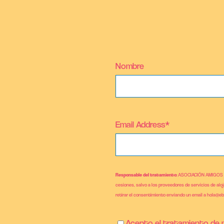
Nombre
Email Address*
Responsable del tratamiento
: ASOCIACIÓN AMIGOS
cesiones, salvo a los proveedores de servicios de alo
retirar el consentimiento enviando un email a hola@e
Acepto el tratamiento de m