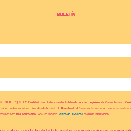
BOLETÍN
 DE RAFAEL IZQUIERDO.
Finalidad
: Suscribirte a nuestro boletín de noticias.
Legitimación
: Consentimiento.
Cesi
jamiento de los servidores ubicados dentro de la UE.
Derechos
: Podrás ejercer los derechos de acceso, rectificac
brovision.com.
Más información
: Consulta nuestra
Política de Privacidad
para más información.
is datos con la finalidad de recibir comunicaciones comercial