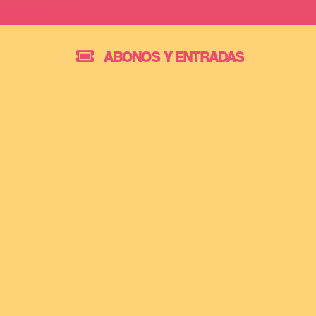
Saltar
ebrovision.com
al
ABONOS Y ENTRADAS
contenido