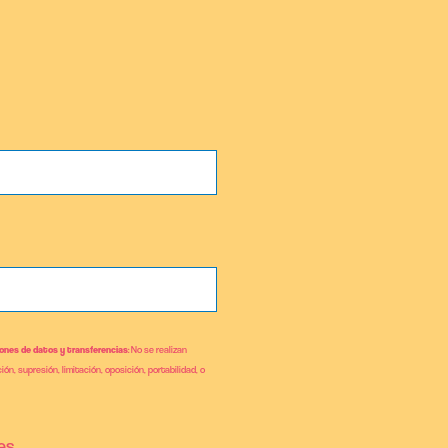
ones de datos y transferencias
: No se realizan
ión, supresión, limitación, oposición, portabilidad, o
es