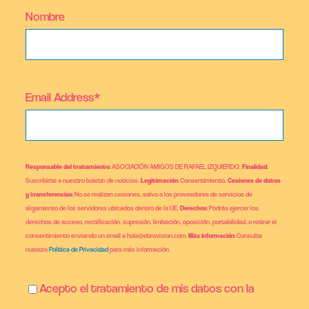
Nombre
Email Address*
Responsable del tratamiento
: ASOCIACIÓN AMIGOS DE RAFAEL IZQUIERDO.
Finalidad
:
Suscribirte a nuestro boletín de noticias.
Legitimación
: Consentimiento.
Cesiones de datos
y transferencias
: No se realizan cesiones, salvo a los proveedores de servicios de
alojamiento de los servidores ubicados dentro de la UE.
Derechos
: Podrás ejercer los
derechos de acceso, rectificación, supresión, limitación, oposición, portabilidad, o retirar el
consentimiento enviando un email a hola@ebrovision.com.
Más información
: Consulta
nuestra
Política de Privacidad
para más información.
Acepto el tratamiento de mis datos con la