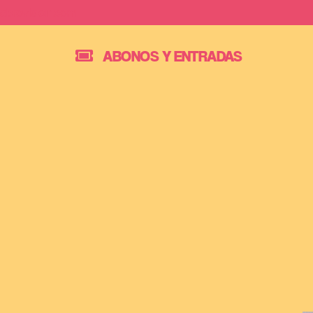
Saltar
ebrovision.com
al
ABONOS Y ENTRADAS
contenido