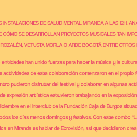
AS INSTALACIONES DE SALUD MENTAL MIRANDA A LAS 12H, A
DE CÓMO SE DESARROLLAN PROYECTOS MUSICALES TAN IMP
A, ROZALÉN, VETUSTA MORLA O ARDE BOGOTÁ ENTRE OTROS
 entidades han unido fuerzas para hacer la música y la cultura
as actividades de esta colaboración comenzaron en el propio fe
ntro pudieron disfrutar del festival y colaborar en algunas ac
er de expresión artística estuvieron trabajando en la exposició
iciembre en el Interclub de la Fundación Caja de Burgos situad
, todos los días menos domingos y festivos. Con este combo “La
úsica en Miranda es hablar de Ebrovisión, así que decidieron cr