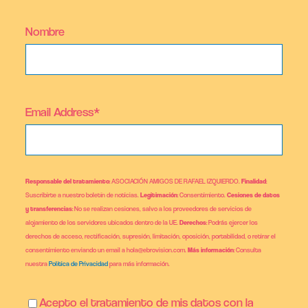
Nombre
Email Address*
Responsable del tratamiento
: ASOCIACIÓN AMIGOS DE RAFAEL IZQUIERDO.
Finalidad
:
Suscribirte a nuestro boletín de noticias.
Legitimación
: Consentimiento.
Cesiones de datos
y transferencias
: No se realizan cesiones, salvo a los proveedores de servicios de
alojamiento de los servidores ubicados dentro de la UE.
Derechos
: Podrás ejercer los
derechos de acceso, rectificación, supresión, limitación, oposición, portabilidad, o retirar el
consentimiento enviando un email a hola@ebrovision.com.
Más información
: Consulta
nuestra
Política de Privacidad
para más información.
Acepto el tratamiento de mis datos con la