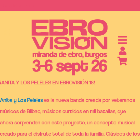
Saltar
ebrovision.com
al
contenido
S
A
B
O
N
O
S
Y
E
N
T
R
A
D
A
¡ANITA Y LOS PELELES EN EBROVISIÓN 18!
Anita y Los Peleles
es la nueva banda creada por veteranos
músicos de Bilbao, músicos curtidos en mil batallas, que
ahora sorprenden con este proyecto, un concepto musical
creado para el disfrute total de toda la familia. Clásicos de los