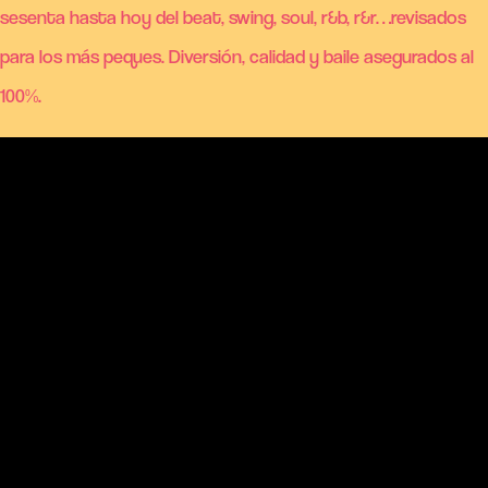
sesenta hasta hoy del beat, swing, soul, r&b, r&r…revisados
para los más peques. Diversión, calidad y baile asegurados al
100%.