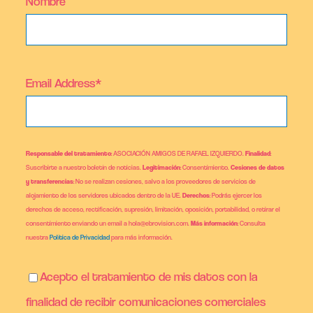
Nombre
Email Address*
Responsable del tratamiento
: ASOCIACIÓN AMIGOS DE RAFAEL IZQUIERDO.
Finalidad
:
Suscribirte a nuestro boletín de noticias.
Legitimación
: Consentimiento.
Cesiones de datos
y transferencias
: No se realizan cesiones, salvo a los proveedores de servicios de
alojamiento de los servidores ubicados dentro de la UE.
Derechos
: Podrás ejercer los
derechos de acceso, rectificación, supresión, limitación, oposición, portabilidad, o retirar el
consentimiento enviando un email a hola@ebrovision.com.
Más información
: Consulta
nuestra
Política de Privacidad
para más información.
Acepto el tratamiento de mis datos con la
finalidad de recibir comunicaciones comerciales