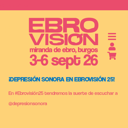
Saltar
ebrovision.com
al
contenido
S
A
B
O
N
O
S
Y
E
N
T
R
A
D
A
¡DEPRESIÓN SONORA EN EBROVISIÓN 25!
En #Ebrovisión25 tendremos la suerte de escuchar a
@depresionsonora