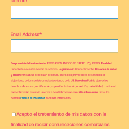
Nombre
Email Address*
Responsable del tratamiento
: ASOCIACIÓN AMIGOS DE RAFAEL IZQUIERDO.
Finalidad
:
Suscribirte a nuestro boletín de noticias.
Legitimación
: Consentimiento.
Cesiones de datos
y transferencias
: No se realizan cesiones, salvo a los proveedores de servicios de
alojamiento de los servidores ubicados dentro de la UE.
Derechos
: Podrás ejercer los
derechos de acceso, rectificación, supresión, limitación, oposición, portabilidad, o retirar el
consentimiento enviando un email a hola@ebrovision.com.
Más información
: Consulta
nuestra
Política de Privacidad
para más información.
Acepto el tratamiento de mis datos con la
finalidad de recibir comunicaciones comerciales