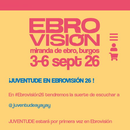
Saltar
ebrovision.com
al
contenido
S
A
B
O
N
O
S
Y
E
N
T
R
A
D
A
¡JUVENTUDE EN EBROVISIÓN 26 !
En #Ebrovisión26 tendremos la suerte de escuchar a
@juventudeayayay
JUVENTUDE estará por primera vez en Ebrovisión