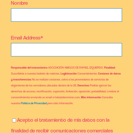
Nombre
Email Address*
Responsable del tratamiento
: ASOCIACIÓN AMIGOS DE RAFAEL IZQUIERDO.
Finalidad
:
Suscribirte a nuestro boletín de noticias.
Legitimación
: Consentimiento.
Cesiones de datos
y transferencias
: No se realizan cesiones, salvo a los proveedores de servicios de
alojamiento de los servidores ubicados dentro de la UE.
Derechos
: Podrás ejercer los
derechos de acceso, rectificación, supresión, limitación, oposición, portabilidad, o retirar el
consentimiento enviando un email a hola@ebrovision.com.
Más información
: Consulta
nuestra
Política de Privacidad
para más información.
Acepto el tratamiento de mis datos con la
finalidad de recibir comunicaciones comerciales