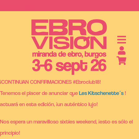
Saltar
ebrovision.com
al
contenido
S
A
B
O
N
O
S
Y
E
N
T
R
A
D
A
¡CONTINUAN CONFIRMACIONES #Ebroclub18!
Tenemos el placer de anunciar que
Les Kitschenette´s
!
actuará en esta edición, ¡un auténtico lujo!
Nos espera un maravilloso sixties weekend, ¡esto es sólo el
principio!