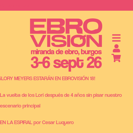
Saltar
ebrovision.com
al
contenido
S
A
B
O
N
O
S
Y
E
N
T
R
A
D
A
¡LORY MEYERS ESTARÁN EN EBROVISIÓN 18!
La vuelta de los Lori después de 4 años sin pisar nuestro
escenario principal
EN LA ESPIRAL por Cesar Luquero