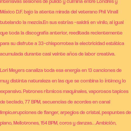
intensivas sesiones de pulido y culmina entre Londres y
México D.F. bajo la atenta mirada del veterano Phil Vinall
tutelando la mezcla.En sus estrías –saldrá en vinilo, al igual
que toda la discografía anterior, reeditada recientemente
para su disfrute a 33–chisporrotea la electricidad estática
acumulada durante casi veinte años de labor creativa.
Lori Meyers canaliza toda esa energía en 13 canciones de
muy distinta naturaleza en las que se combina lo íntimoy lo
expansivo. Patrones rítmicos maquinales, vaporosos tapices
de teclado, 77 BPM, secuencias de acordes en canal
limpio,erupciones de flanger, arpegios de cristal, pespuntes de
piano, Mellotrones, 154 BPM, coros y danzas…Ambición,