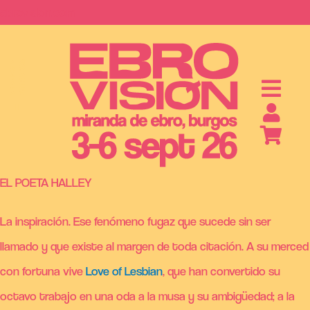
Saltar
ebrovision.com
al
contenido
S
A
B
O
N
O
S
Y
E
N
T
R
A
D
A
EL POETA HALLEY
La inspiración. Ese fenómeno fugaz que sucede sin ser
llamado y que existe al margen de toda citación. A su merced
con fortuna vive
Love of Lesbian
, que han convertido su
octavo trabajo en una oda a la musa y su ambigüedad; a la