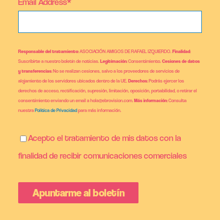
Email Address*
Responsable del tratamiento
: ASOCIACIÓN AMIGOS DE RAFAEL IZQUIERDO.
Finalidad
:
Suscribirte a nuestro boletín de noticias.
Legitimación
: Consentimiento.
Cesiones de datos
y transferencias
: No se realizan cesiones, salvo a los proveedores de servicios de
alojamiento de los servidores ubicados dentro de la UE.
Derechos
: Podrás ejercer los
derechos de acceso, rectificación, supresión, limitación, oposición, portabilidad, o retirar el
consentimiento enviando un email a hola@ebrovision.com.
Más información
: Consulta
nuestra
Política de Privacidad
para más información.
Acepto el tratamiento de mis datos con la
finalidad de recibir comunicaciones comerciales