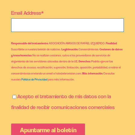
Email Address*
Responsable del tratamiento
: ASOCIACIÓN AMIGOS DE RAFAEL IZQUIERDO.
Finalidad
:
Suscribirte a nuestro boletín de noticias.
Legitimación
: Consentimiento.
Cesiones de datos
y transferencias
: No se realizan cesiones, salvo a los proveedores de servicios de
alojamiento de los servidores ubicados dentro de la UE.
Derechos
: Podrás ejercer los
derechos de acceso, rectificación, supresión, limitación, oposición, portabilidad, o retirar el
consentimiento enviando un email a hola@ebrovision.com.
Más información
: Consulta
nuestra
Política de Privacidad
para más información.
Acepto el tratamiento de mis datos con la
finalidad de recibir comunicaciones comerciales