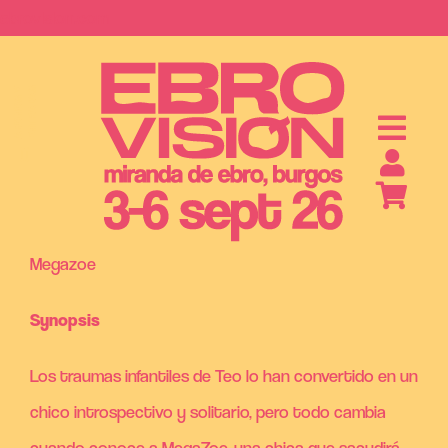
Saltar
ebrovision.com
al
contenido
S
A
B
O
N
O
S
Y
E
N
T
R
A
D
A
Megazoe
Synopsis
Los traumas infantiles de Teo lo han convertido en un
chico introspectivo y solitario, pero todo cambia
cuando conoce a MegaZoe, una chica que sacudirá