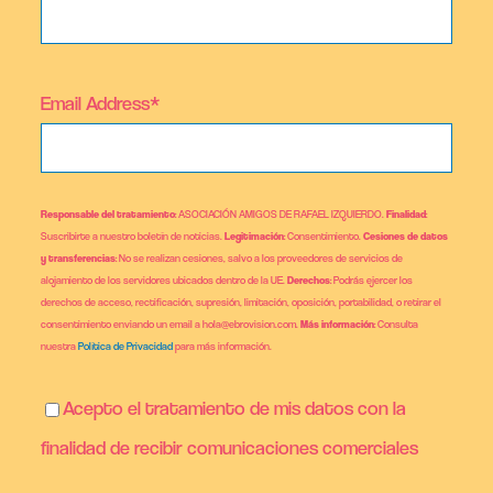
Email Address*
Responsable del tratamiento
: ASOCIACIÓN AMIGOS DE RAFAEL IZQUIERDO.
Finalidad
:
Suscribirte a nuestro boletín de noticias.
Legitimación
: Consentimiento.
Cesiones de datos
y transferencias
: No se realizan cesiones, salvo a los proveedores de servicios de
alojamiento de los servidores ubicados dentro de la UE.
Derechos
: Podrás ejercer los
derechos de acceso, rectificación, supresión, limitación, oposición, portabilidad, o retirar el
consentimiento enviando un email a hola@ebrovision.com.
Más información
: Consulta
nuestra
Política de Privacidad
para más información.
Acepto el tratamiento de mis datos con la
finalidad de recibir comunicaciones comerciales