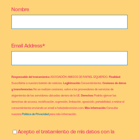
Nombre
Email Address*
Responsable del tratamiento
: ASOCIACIÓN AMIGOS DE RAFAEL IZQUIERDO.
Finalidad
:
Suscribirte a nuestro boletín de noticias.
Legitimación
: Consentimiento.
Cesiones de datos
y transferencias
: No se realizan cesiones, salvo a los proveedores de servicios de
alojamiento de los servidores ubicados dentro de la UE.
Derechos
: Podrás ejercer los
derechos de acceso, rectificación, supresión, limitación, oposición, portabilidad, o retirar el
consentimiento enviando un email a hola@ebrovision.com.
Más información
: Consulta
nuestra
Política de Privacidad
para más información.
Acepto el tratamiento de mis datos con la