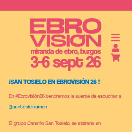
Saltar
ebrovision.com
al
contenido
S
A
B
O
N
O
S
Y
E
N
T
R
A
D
A
¡SAN TOSIELO EN EBROVISIÓN 26 !
En #Ebrovisión26 tendremos la suerte de escuchar a
@santosieloamen
El grupo Canario San Tosielo, se estrena en