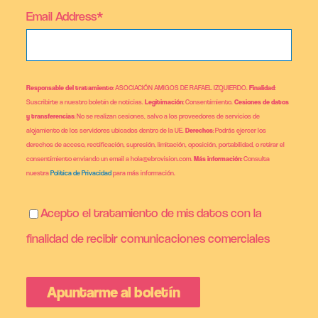
Email Address*
Responsable del tratamiento
: ASOCIACIÓN AMIGOS DE RAFAEL IZQUIERDO.
Finalidad
:
Suscribirte a nuestro boletín de noticias.
Legitimación
: Consentimiento.
Cesiones de datos
y transferencias
: No se realizan cesiones, salvo a los proveedores de servicios de
alojamiento de los servidores ubicados dentro de la UE.
Derechos
: Podrás ejercer los
derechos de acceso, rectificación, supresión, limitación, oposición, portabilidad, o retirar el
consentimiento enviando un email a hola@ebrovision.com.
Más información
: Consulta
nuestra
Política de Privacidad
para más información.
Acepto el tratamiento de mis datos con la
finalidad de recibir comunicaciones comerciales