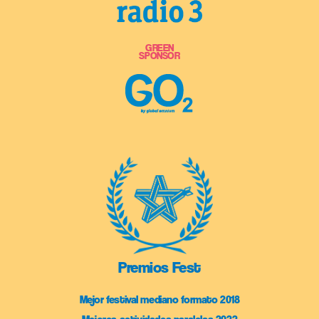
GREEN
SPONSOR
Premios Fest
Mejor festival mediano formato 2018