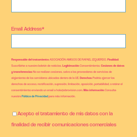
Email Address*
Responsable del tratamiento
: ASOCIACIÓN AMIGOS DE RAFAEL IZQUIERDO.
Finalidad
:
Suscribirte a nuestro boletín de noticias.
Legitimación
: Consentimiento.
Cesiones de datos
y transferencias
: No se realizan cesiones, salvo a los proveedores de servicios de
alojamiento de los servidores ubicados dentro de la UE.
Derechos
: Podrás ejercer los
derechos de acceso, rectificación, supresión, limitación, oposición, portabilidad, o retirar el
consentimiento enviando un email a hola@ebrovision.com.
Más información
: Consulta
nuestra
Política de Privacidad
para más información.
Acepto el tratamiento de mis datos con la
finalidad de recibir comunicaciones comerciales