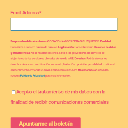
Email Address*
Responsable del tratamiento
: ASOCIACIÓN AMIGOS DE RAFAEL IZQUIERDO.
Finalidad
:
Suscribirte a nuestro boletín de noticias.
Legitimación
: Consentimiento.
Cesiones de datos
y transferencias
: No se realizan cesiones, salvo a los proveedores de servicios de
alojamiento de los servidores ubicados dentro de la UE.
Derechos
: Podrás ejercer los
derechos de acceso, rectificación, supresión, limitación, oposición, portabilidad, o retirar el
consentimiento enviando un email a hola@ebrovision.com.
Más información
: Consulta
nuestra
Política de Privacidad
para más información.
Acepto el tratamiento de mis datos con la
finalidad de recibir comunicaciones comerciales