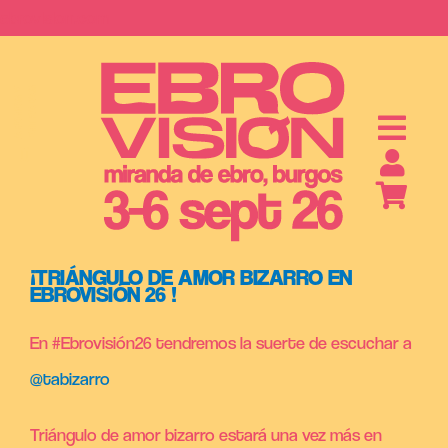
Saltar
ebrovision.com
al
contenido
S
A
B
O
N
O
S
Y
E
N
T
R
A
D
A
¡TRIÁNGULO DE AMOR BIZARRO EN
EBROVISIÓN 26 !
En #Ebrovisión26 tendremos la suerte de escuchar a
@tabizarro
Triángulo de amor bizarro estará una vez más en