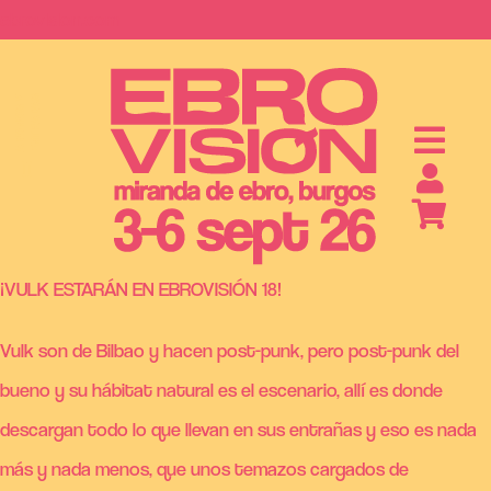
Saltar
ebrovision.com
al
contenido
S
A
B
O
N
O
S
Y
E
N
T
R
A
D
A
¡VULK ESTARÁN EN EBROVISIÓN 18!
Vulk son de Bilbao y hacen post-punk, pero post-punk del
bueno y su hábitat natural es el escenario, allí es donde
descargan todo lo que llevan en sus entrañas y eso es nada
más y nada menos, que unos temazos cargados de