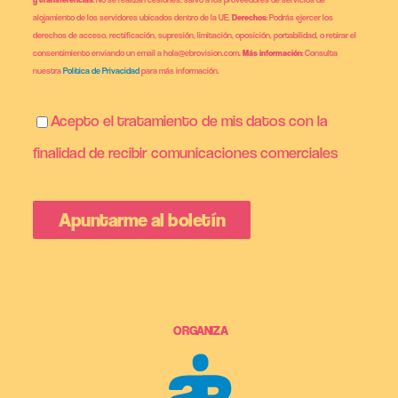
alojamiento de los servidores ubicados dentro de la UE.
Derechos
: Podrás ejercer los
derechos de acceso, rectificación, supresión, limitación, oposición, portabilidad, o retirar el
consentimiento enviando un email a hola@ebrovision.com.
Más información
: Consulta
nuestra
Política de Privacidad
para más información.
Acepto el tratamiento de mis datos con la
finalidad de recibir comunicaciones comerciales
ORGANIZA