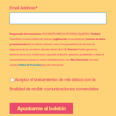
Email Address*
Responsable del tratamiento
: ASOCIACIÓN AMIGOS DE RAFAEL IZQUIERDO.
Finalidad
:
Suscribirte a nuestro boletín de noticias.
Legitimación
: Consentimiento.
Cesiones de datos
y transferencias
: No se realizan cesiones, salvo a los proveedores de servicios de
alojamiento de los servidores ubicados dentro de la UE.
Derechos
: Podrás ejercer los
derechos de acceso, rectificación, supresión, limitación, oposición, portabilidad, o retirar el
consentimiento enviando un email a hola@ebrovision.com.
Más información
: Consulta
nuestra
Política de Privacidad
para más información.
Acepto el tratamiento de mis datos con la
finalidad de recibir comunicaciones comerciales