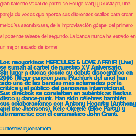
gran talento vocal de parte de Rouge Mary y Gustaph, una
pareja de voces que aporta sus diferentes estilos para crear
melodías asombrosas, de la improvisación góspel del primero
al potente falsete del segundo. La banda nunca ha estado en
un mejor estado de forma!
Los neoyorkinos HERCULES & LOVE AFFAIR (Live)
se suman al cartel de nuestro XV Aniversario.
Sin lugar a dudas desde su debut discográfico en
2008 (Mejor canción para Pitchfork del año) han
sido una de las bandas más aclamadas por la
crítica y el público del panorama internacional.
Sus directos se convierten en auténticas fiestas
disco y dance-punk. Han sido célebres también
sus colaboraciones con Antony Hegarty (Anthony
and the Jhonsons), Kele Okerele (Bloc Party) y
últimamente con el carismático John Grant.
#unfestivalqueenamora