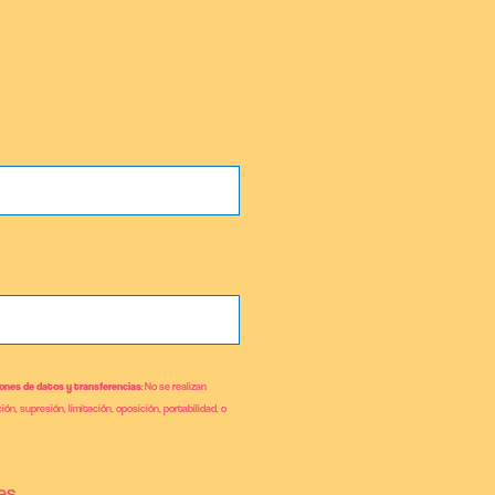
ones de datos y transferencias
: No se realizan
ión, supresión, limitación, oposición, portabilidad, o
es