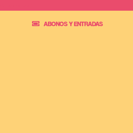
Saltar
ebrovision.com
al
ABONOS Y ENTRADAS
contenido