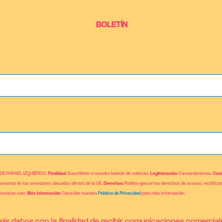
BOLETÍN
 DE RAFAEL IZQUIERDO.
Finalidad
: Suscribirte a nuestro boletín de noticias.
Legitimación
: Consentimiento.
Cesi
jamiento de los servidores ubicados dentro de la UE.
Derechos
: Podrás ejercer los derechos de acceso, rectificac
brovision.com.
Más información
: Consulta nuestra
Política de Privacidad
para más información.
is datos con la finalidad de recibir comunicaciones comercial