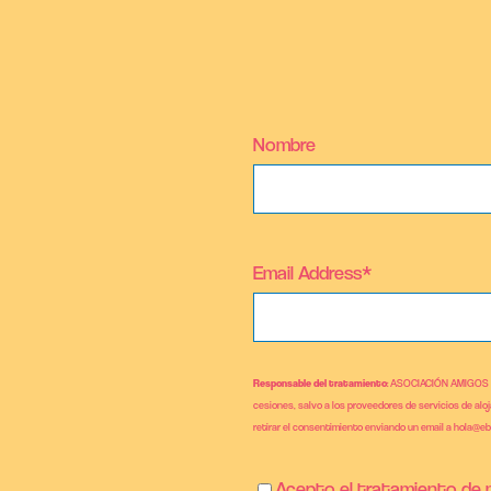
Nombre
Email Address*
Responsable del tratamiento
: ASOCIACIÓN AMIGOS
cesiones, salvo a los proveedores de servicios de alo
retirar el consentimiento enviando un email a hola@e
Acepto el tratamiento de m