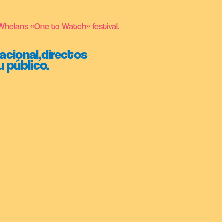
Whelans «One to Watch» festival.
cional,directos
 público.