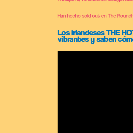
Han hecho sold out en The Roundho
Los irlandeses THE HO
vibrantes y saben cómo