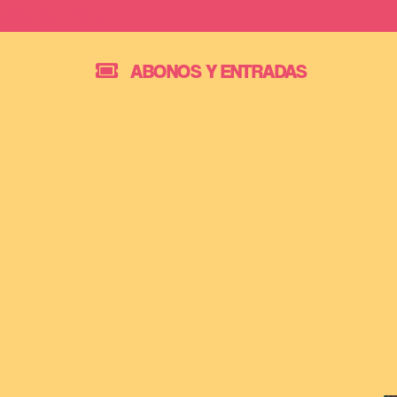
Saltar
ebrovision.com
al
ABONOS Y ENTRADAS
contenido