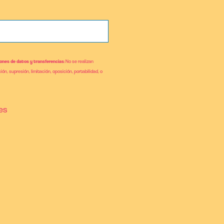
ones de datos y transferencias
: No se realizan
ión, supresión, limitación, oposición, portabilidad, o
es