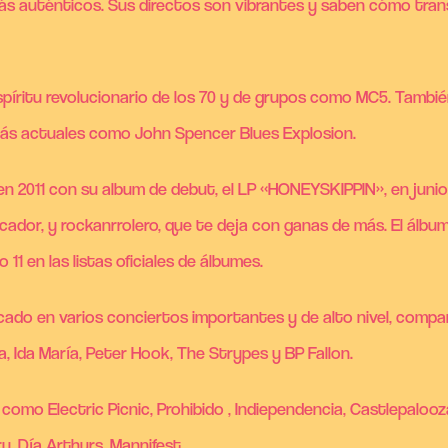
 más auténticos. Sus directos son vibrantes y saben cómo tran
spíritu revolucionario de los 70 y de grupos como MC5. Tambi
 más actuales como John Spencer Blues Explosion.
en 2011 con su album de debut, el LP «HONEYSKIPPIN», en juni
cador, y rockanrrolero, que te deja con ganas de más. El álbum
11 en las listas oficiales de álbumes.
ocado en varios conciertos importantes y de alto nivel, comp
, Ida María, Peter Hook, The Strypes y BP Fallon.
omo Electric Picnic, Prohibido , Indiependencia, Castlepalooza
y, Día Arthurs, Mannifest…