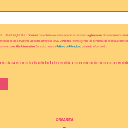
 DE RAFAEL IZQUIERDO.
Finalidad
: Suscribirte a nuestro boletín de noticias.
Legitimación
: Consentimiento.
Cesi
jamiento de los servidores ubicados dentro de la UE.
Derechos
: Podrás ejercer los derechos de acceso, rectificac
brovision.com.
Más información
: Consulta nuestra
Política de Privacidad
para más información.
is datos con la finalidad de recibir comunicaciones comercial
ORGANIZA