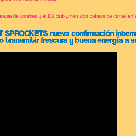
use de Londres y el 100 club y han sido cabeza de cartel en 
T SPROCKETS nueva confirmación interna
 transmitir frescura y buena energía a su