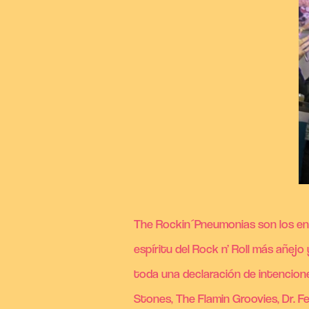
The Rockin´Pneumonias son los enc
espíritu del Rock n’ Roll
más añejo y
toda una declaración de intencione
Stones, The Flamin Groovies, Dr.