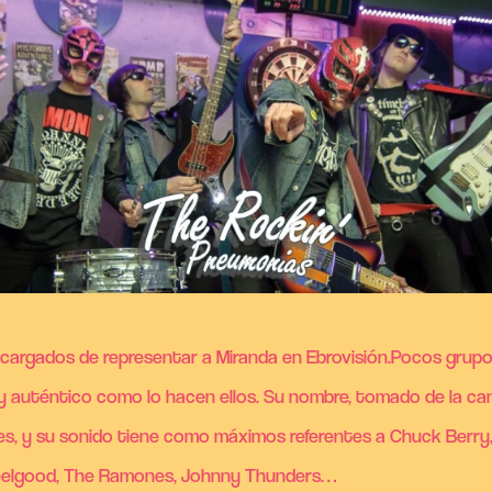
argados de representar a Miranda en Ebrovisión.Pocos grupos
 auténtico como lo hacen ellos. Su nombre, tomado de la can
s, y su sonido tiene como máximos referentes a Chuck Berry, 
 Feelgood, The Ramones, Johnny Thunders…