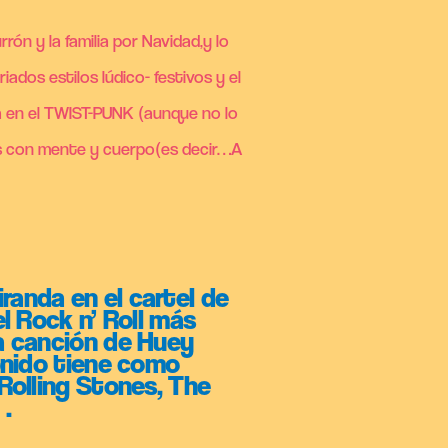
rón y la familia por Navidad,y lo
dos estilos lúdico- festivos y el
a en el TWIST-PUNK (aunque no lo
as con mente y cuerpo(es decir…A
anda en el cartel de
l Rock n’ Roll más
a canción de Huey
onido tiene como
Rolling Stones, The
…