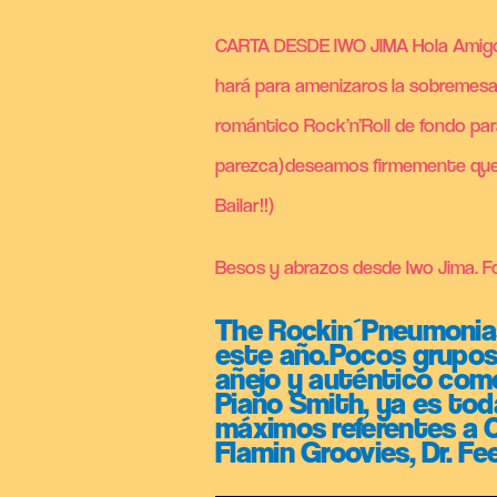
CARTA DESDE IWO JIMA Hola Amig
hará para amenizaros la sobremesa 
romántico Rock’n’Roll de fondo pa
parezca)deseamos firmemente que l
Bailar!!)
Besos y abrazos desde Iwo Jima. F
The Rockin´Pneumonias 
este año.Pocos grupos 
añejo y auténtico como
Piano Smith, ya es tod
máximos referentes a C
Flamin Groovies, Dr. 