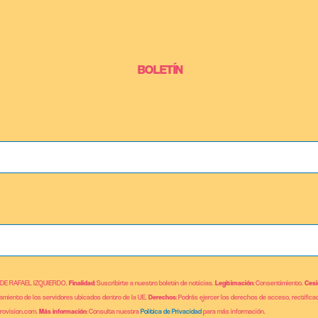
BOLETÍN
 DE RAFAEL IZQUIERDO.
Finalidad
: Suscribirte a nuestro boletín de noticias.
Legitimación
: Consentimiento.
Cesi
jamiento de los servidores ubicados dentro de la UE.
Derechos
: Podrás ejercer los derechos de acceso, rectificac
brovision.com.
Más información
: Consulta nuestra
Política de Privacidad
para más información.