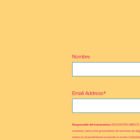
Nombre
Email Address*
Responsable del tratamiento
: ASOCIACIÓN AMIGOS
cesiones, salvo a los proveedores de servicios de alo
retirar el consentimiento enviando un email a hola@e