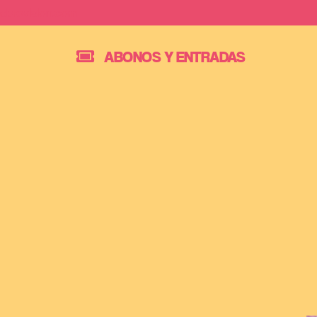
Saltar
ebrovision.com
al
ABONOS Y ENTRADAS
contenido