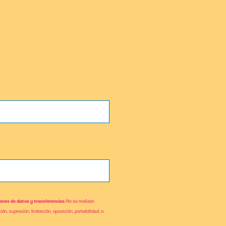
ones de datos y transferencias
: No se realizan
ión, supresión, limitación, oposición, portabilidad, o