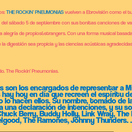
os:
THE ROCKIN’ PNEUMONIAS
vuelven a Ebrovisión como el tur
del sábado 5 de septiembre con sus bonitas canciones de varia
ra alegría de propios&strangers. Con una forma musical basad
a digestión sea propicia y las ciencias acústicas agradecid
do. The Rockin’ Pneumonias.
son los encargados de representar a Mir
hay hoy en día que recreen el espíritu de
 lo hacen ellos. Su nombre, tomado de l
a una declaración de intenciones, y su s
huck Berry, Buddy Holly, Link Wray, The 
Feelgood, The Ramones, Johnny Thunders