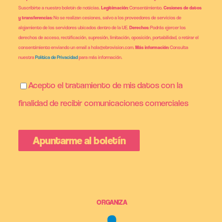
Suscribirte a nuestro boletín de noticias.
Legitimación
: Consentimiento.
Cesiones de datos
y transferencias
: No se realizan cesiones, salvo a los proveedores de servicios de
alojamiento de los servidores ubicados dentro de la UE.
Derechos
: Podrás ejercer los
derechos de acceso, rectificación, supresión, limitación, oposición, portabilidad, o retirar el
consentimiento enviando un email a hola@ebrovision.com.
Más información
: Consulta
nuestra
Política de Privacidad
para más información.
Acepto el tratamiento de mis datos con la
finalidad de recibir comunicaciones comerciales
ORGANIZA