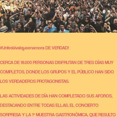
#Unfestivalqueenamora DE VERDAD!
CERCA DE 18.000 PERSONAS DISFRUTAN DE TRES DÍAS MUY
COMPLETOS
, DONDE LOS GRUPOS Y EL PÚBLICO HAN SIDO
LOS VERDADEROS PROTAGONISTAS.
LAS ACTIVIDADES DE DÍA HAN COMPLETADO SUS AFOROS,
DESTACANDO ENTRE TODAS ELLAS, EL CONCIERTO
SORPRESA Y LA 1ª MUESTRA GASTRONÓMICA, QUE RESULTO