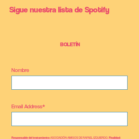
Sigue nuestra lista de Spotify
BOLETÍN
Nombre
Email Address*
Responsable del tratamiento
: ASOCIACIÓN AMIGOS DE RAFAEL IZQUIERDO.
Finalidad
: