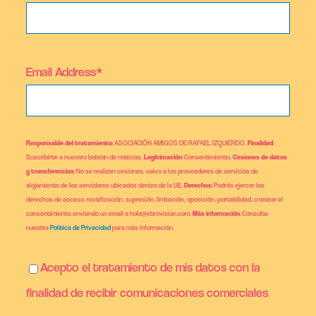
Email Address*
Responsable del tratamiento
: ASOCIACIÓN AMIGOS DE RAFAEL IZQUIERDO.
Finalidad
:
Suscribirte a nuestro boletín de noticias.
Legitimación
: Consentimiento.
Cesiones de datos
y transferencias
: No se realizan cesiones, salvo a los proveedores de servicios de
alojamiento de los servidores ubicados dentro de la UE.
Derechos
: Podrás ejercer los
derechos de acceso, rectificación, supresión, limitación, oposición, portabilidad, o retirar el
consentimiento enviando un email a hola@ebrovision.com.
Más información
: Consulta
nuestra
Política de Privacidad
para más información.
Acepto el tratamiento de mis datos con la
finalidad de recibir comunicaciones comerciales